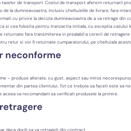
a taxelor de transport. Costul de transport aferent returnarii 
 la dumneavoastra, inclusiv cheltuielile de livrare, fara intarzie
nformati cu privire la decizia dumneavoastra de a va retrage din
 si cea folosita pentru tranzactia initiala, cu exceptia cazului 
 returnate fara transmiterea in prealabil a cererii de retragere
tru retur si vor fi returnate cumparatorului, pe cheltuiala acestu
or neconforme
 – produse alterate, cu gust, aspect sau miros necorespunzator
limentar din partea clientului. Tot ce trebuie sa faceti este sa ne
e aceea va recomandam sa verificati produsele la primire.
retragere
r daca doriţi sa va retrageti din contract.