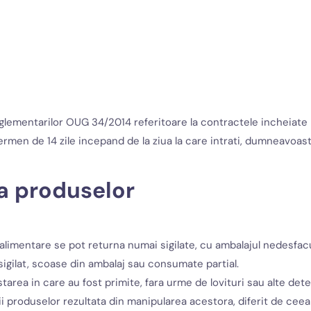
mentarilor OUG 34/2014 referitoare la contractele incheiate la 
termen de 14 zile incepand de la ziua la care intrati, dumneavoast
 a produselor
alimentare se pot returna numai sigilate, cu ambalajul nedesfac
igilat, scoase din ambalaj sau consumate partial.
area in care au fost primite, fara urme de lovituri sau alte det
ii produselor rezultata din manipularea acestora, diferit de ce