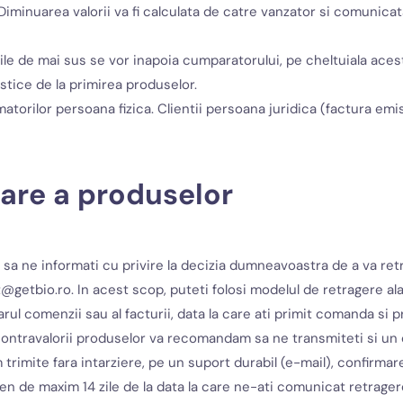
. Diminuarea valorii va fi calculata de catre vanzator si comunica
le de mai sus se vor inapoia cumparatorului, pe cheltuiala acest
stice de la primirea produselor.
rilor persoana fizica. Clientii persoana juridica (factura emisa
are a produselor
 sa ne informati cu privire la decizia dumneavoastra de a va ret
getbio.ro. In acest scop, puteti folosi modelul de retragere alat
l comenzii sau al facturii, data la care ati primit comanda si pr
ontravalorii produselor va recomandam sa ne transmiteti si un 
 trimite fara intarziere, pe un suport durabil (e-mail), confirmar
en de maxim 14 zile de la data la care ne-ati comunicat retrager