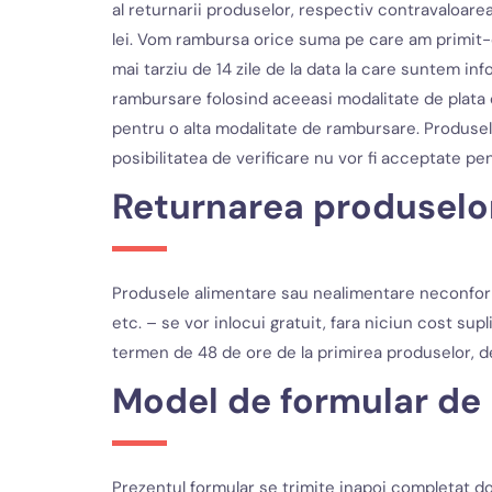
al returnarii produselor, respectiv contravaloare
lei. Vom rambursa orice suma pe care am primit-o de
mai tarziu de 14 zile de la data la care suntem i
rambursare folosind aceeasi modalitate de plata ca
pentru o alta modalitate de rambursare. Produsele
posibilitatea de verificare nu vor fi acceptate pen
Returnarea produsel
Produsele alimentare sau nealimentare neconforme
etc. – se vor inlocui gratuit, fara niciun cost sup
termen de 48 de ore de la primirea produselor, d
Model de formular de 
Prezentul formular se trimite inapoi completat doa