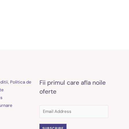
Fii primul care afla noile
itii, Politica de
te
oferte
es
turnare
SUBSCRIBE