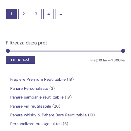
1
2
3
4
→
Filtreaza dupa pret
P
P
FILTREAZĂ
Preț:
10 lei
—
1.800 lei
r
r
e
e
1
Frapiere Premium Reutilizabile
19
ț
ț
9
3
Pahare Personalizate
3
m
m
p
p
1
Pahare sampanie reutilizabile
19
i
a
r
r
9
2
Pahare vin reutilizabile
26
n
x
o
o
p
6
1
Pahare whisky & Pahare Bere Reutilizabile
19
i
i
d
d
r
d
9
5
Personalizare cu logo-ul tau
5
m
m
u
u
o
e
p