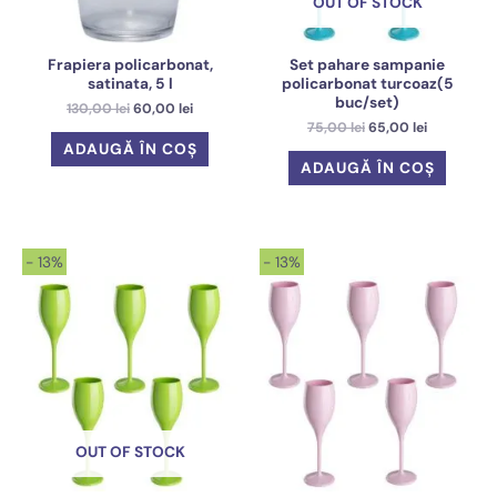
OUT OF STOCK
Frapiera policarbonat,
Set pahare sampanie
satinata, 5 l
policarbonat turcoaz(5
buc/set)
Prețul
Prețul
130,00
lei
60,00
lei
inițial
curent
Prețul
Prețul
75,00
lei
65,00
lei
a
este:
inițial
curent
ADAUGĂ ÎN COȘ
fost:
60,00 lei.
a
este:
ADAUGĂ ÎN COȘ
130,00 lei.
fost:
65,00 lei.
75,00 lei.
- 13%
- 13%
OUT OF STOCK