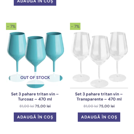
ADAUGĂ ÎN COȘ
fost:
72,00 lei.
85,00 lei.
- 7%
- 7%
OUT OF STOCK
Set 3 pahare tritan vin –
Set 3 pahare tritan vin –
Turcoaz – 470 ml
Transparente – 470 ml
Prețul
Prețul
Prețul
Prețul
81,00
lei
75,00
lei
81,00
lei
75,00
lei
inițial
curent
inițial
curent
a
este:
a
este:
ADAUGĂ ÎN COȘ
ADAUGĂ ÎN COȘ
fost:
75,00 lei.
fost:
75,00 lei.
81,00 lei.
81,00 lei.