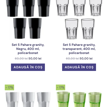
Set 5 Pahare granity,
Set 5 Pahare granity,
Negru, 400 ml,
transparent, 400 ml,
policarbonat
policarbonat
Prețul
Prețul
Prețul
Prețul
60,00
lei
50,00
lei
60,00
lei
50,00
lei
inițial
curent
inițial
curent
a
este:
a
este:
ADAUGĂ ÎN COȘ
ADAUGĂ ÎN COȘ
fost:
50,00 lei.
fost:
50,00 lei.
60,00 lei.
60,00 lei.
- 17%
- 17%