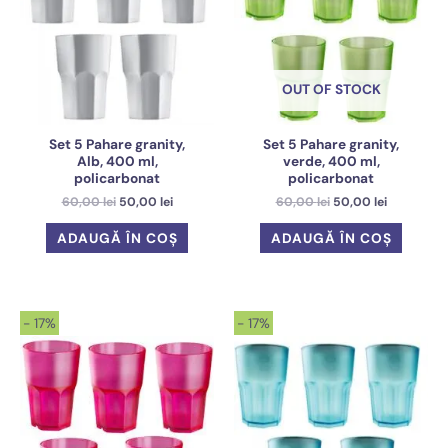
OUT OF STOCK
Set 5 Pahare granity,
Set 5 Pahare granity,
Alb, 400 ml,
verde, 400 ml,
policarbonat
policarbonat
Prețul
Prețul
Prețul
Prețul
60,00
lei
50,00
lei
60,00
lei
50,00
lei
inițial
curent
inițial
curent
a
este:
a
este:
ADAUGĂ ÎN COȘ
ADAUGĂ ÎN COȘ
fost:
50,00 lei.
fost:
50,00 lei.
60,00 lei.
60,00 lei.
- 17%
- 17%