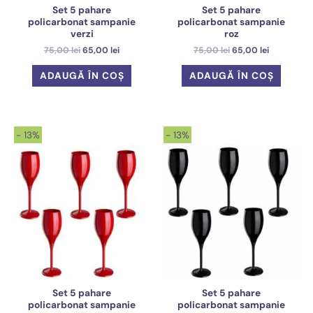
Set 5 pahare
Set 5 pahare
policarbonat sampanie
policarbonat sampanie
verzi
roz
Prețul
Prețul
Prețul
Prețul
75,00
lei
65,00
lei
75,00
lei
65,00
lei
inițial
curent
inițial
curent
a
este:
a
este:
ADAUGĂ ÎN COȘ
ADAUGĂ ÎN COȘ
fost:
65,00 lei.
fost:
65,00 lei.
75,00 lei.
75,00 lei.
- 13%
- 13%
Set 5 pahare
Set 5 pahare
policarbonat sampanie
policarbonat sampanie