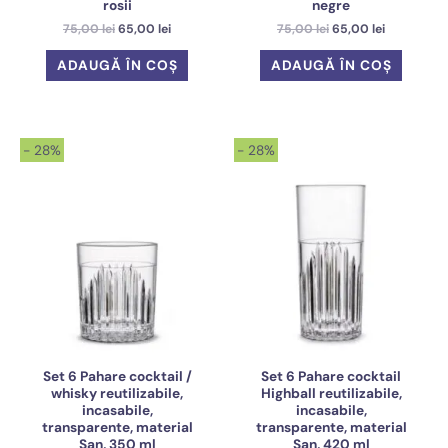
rosii
negre
Prețul
Prețul
Prețul
Prețul
75,00
lei
65,00
lei
75,00
lei
65,00
lei
inițial
curent
inițial
curent
a
este:
a
este:
ADAUGĂ ÎN COȘ
ADAUGĂ ÎN COȘ
fost:
65,00 lei.
fost:
65,00 lei.
75,00 lei.
75,00 lei.
- 28%
- 28%
Set 6 Pahare cocktail /
Set 6 Pahare cocktail
whisky reutilizabile,
Highball reutilizabile,
incasabile,
incasabile,
transparente, material
transparente, material
San, 350 ml
San, 420 ml