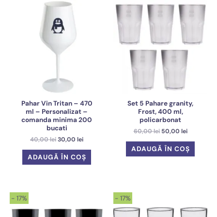
Pahar Vin Tritan – 470
Set 5 Pahare granity,
ml – Personalizat –
Frost, 400 ml,
comanda minima 200
policarbonat
bucati
Prețul
Prețul
60,00
lei
50,00
lei
inițial
curent
Prețul
Prețul
40,00
lei
30,00
lei
a
este:
inițial
curent
ADAUGĂ ÎN COȘ
fost:
50,00 lei.
a
este:
ADAUGĂ ÎN COȘ
60,00 lei.
fost:
30,00 lei.
40,00 lei.
- 17%
- 17%