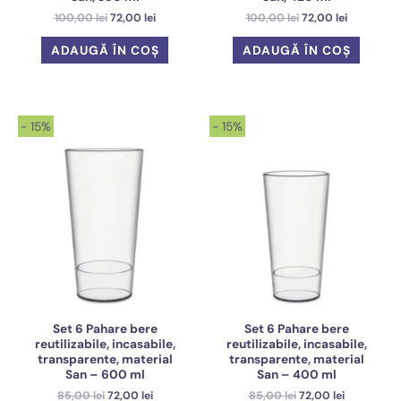
Prețul
Prețul
Prețul
Prețul
100,00
lei
72,00
lei
100,00
lei
72,00
lei
inițial
curent
inițial
curent
a
este:
a
este:
ADAUGĂ ÎN COȘ
ADAUGĂ ÎN COȘ
fost:
72,00 lei.
fost:
72,00 lei.
100,00 lei.
100,00 lei.
- 15%
- 15%
Set 6 Pahare bere
Set 6 Pahare bere
reutilizabile, incasabile,
reutilizabile, incasabile,
transparente, material
transparente, material
San – 600 ml
San – 400 ml
Prețul
Prețul
Prețul
Prețul
85,00
lei
72,00
lei
85,00
lei
72,00
lei