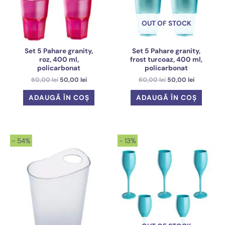
OUT OF STOCK
Set 5 Pahare granity,
Set 5 Pahare granity,
roz, 400 ml,
frost turcoaz, 400 ml,
policarbonat
policarbonat
Prețul
Prețul
Prețul
Prețul
60,00
lei
50,00
lei
60,00
lei
50,00
lei
inițial
curent
inițial
curent
a
este:
a
este:
ADAUGĂ ÎN COȘ
ADAUGĂ ÎN COȘ
fost:
50,00 lei.
fost:
50,00 lei.
60,00 lei.
60,00 lei.
- 54%
- 13%