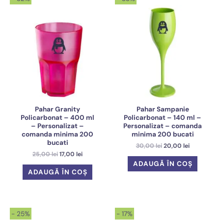
Pahar Granity
Pahar Sampanie
Policarbonat – 400 ml
Policarbonat – 140 ml –
– Personalizat –
Personalizat – comanda
comanda minima 200
minima 200 bucati
bucati
Prețul
Prețul
30,00
lei
20,00
lei
inițial
curent
Prețul
Prețul
25,00
lei
17,00
lei
a
este:
inițial
curent
ADAUGĂ ÎN COȘ
fost:
20,00 lei.
a
este:
ADAUGĂ ÎN COȘ
30,00 lei.
fost:
17,00 lei.
25,00 lei.
- 25%
- 17%