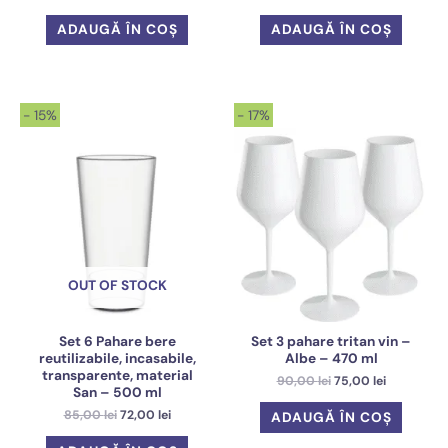
inițial
curent
inițial
curent
a
este:
a
este:
ADAUGĂ ÎN COȘ
ADAUGĂ ÎN COȘ
fost:
72,00 lei.
fost:
72,00 lei.
85,00 lei.
85,00 lei.
- 15%
- 17%
OUT OF STOCK
Set 6 Pahare bere
Set 3 pahare tritan vin –
reutilizabile, incasabile,
Albe – 470 ml
transparente, material
Prețul
Prețul
90,00
lei
75,00
lei
San – 500 ml
inițial
curent
a
este:
Prețul
Prețul
85,00
lei
72,00
lei
ADAUGĂ ÎN COȘ
fost:
75,00 lei.
inițial
curent
90,00 lei.
a
este: