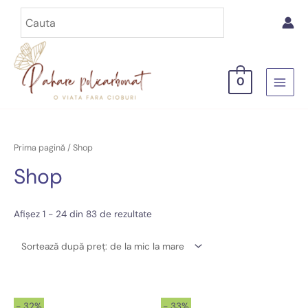
Skip
to
content
0
MAIN
MEN
Prima pagină
/ Shop
Shop
Sortat
Afișez 1 - 24 din 83 de rezultate
după
preț:
de
la
mic
la
mare
- 32%
- 33%