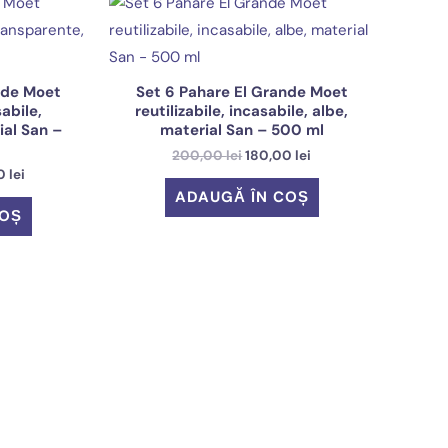
nde Moet
Set 6 Pahare El Grande Moet
sabile,
reutilizabile, incasabile, albe,
ial San –
material San – 500 ml
Prețul
Prețul
200,00
lei
180,00
lei
inițial
curent
Prețul
00
lei
a
este:
curent
ADAUGĂ ÎN COȘ
fost:
180,00 lei.
este:
COȘ
200,00 lei.
180,00 lei.
 lei.