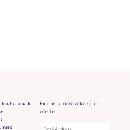
Fii primul care afla noile
itii, Politica de
oferte
te
es
turnare