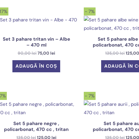
de
la
 17%
- 7%
mic
la
mare
Set 3 pahare tritan vin – Albe
Set 5 pahare albe 
– 470 ml
policarbonat, 470 cc
Prețul
Prețul
Prețul
90,00
lei
75,00
lei
135,00
lei
125,0
inițial
curent
inițial
a
este:
a
ADAUGĂ ÎN COȘ
ADAUGĂ ÎN 
fost:
75,00 lei.
fost:
90,00 lei.
135,00 
 7%
- 7%
Set 5 pahare negre ,
Set 5 pahare aur
policarbonat, 470 cc , tritan
policarbonat, 470 cc
Prețul
Prețul
Prețul
135,00
lei
125,00
lei
135,00
lei
125,0