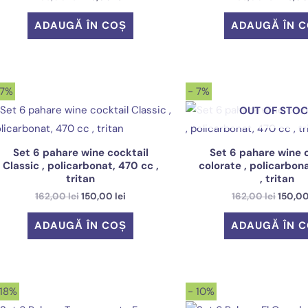
inițial
curent
inițial
a
este:
a
ADAUGĂ ÎN COȘ
ADAUGĂ ÎN 
fost:
125,00 lei.
fost:
135,00 lei.
135,00 
 7%
- 7%
OUT OF STO
Set 6 pahare wine cocktail
Set 6 pahare wine 
Classic , policarbonat, 470 cc ,
colorate , policarbon
tritan
, tritan
Prețul
Prețul
Prețul
162,00
lei
150,00
lei
162,00
lei
150,0
inițial
curent
inițial
a
este:
a
ADAUGĂ ÎN COȘ
ADAUGĂ ÎN 
fost:
150,00 lei.
fost:
162,00 lei.
162,00 
 18%
- 10%