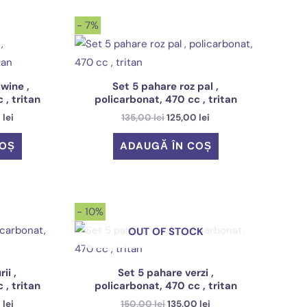
- 7%
wine ,
Set 5 pahare roz pal ,
 , tritan
policarbonat, 470 cc , tritan
Prețul
Prețul
Prețul
0
lei
135,00
lei
125,00
lei
curent
inițial
curent
este:
a
este:
COȘ
ADAUGĂ ÎN COȘ
125,00 lei.
fost:
125,00 lei.
lei.
135,00 lei.
- 10%
OUT OF STOCK
ii ,
Set 5 pahare verzi ,
 , tritan
policarbonat, 470 cc , tritan
Prețul
Prețul
Prețul
0
lei
150,00
lei
135,00
lei