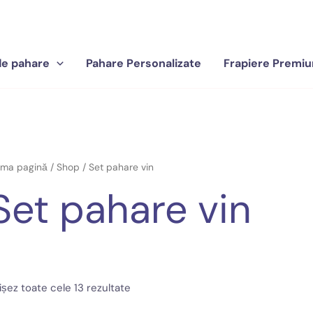
de pahare
Pahare Personalizate
Frapiere Premium
ima pagină
/
Shop
/ Set pahare vin
Set pahare vin
Sortat
ișez toate cele 13 rezultate
după
preț: