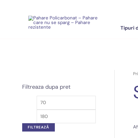
Skip
to
content
Tipuri 
Pr
Filtreaza dupa pret
P
P
r
r
e
e
Af
FILTREAZĂ
ț
ț