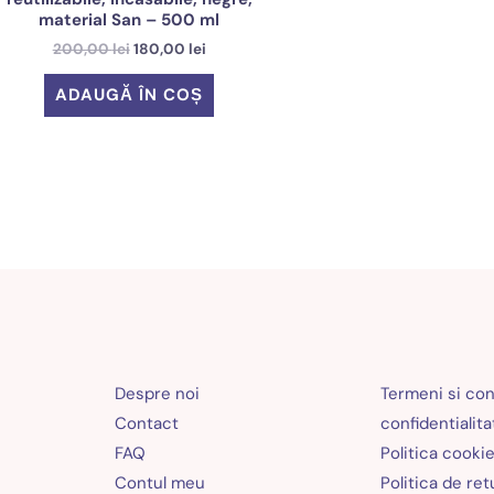
material San – 500 ml
Prețul
Prețul
200,00
lei
180,00
lei
inițial
curent
a
este:
ADAUGĂ ÎN COȘ
fost:
180,00 lei.
200,00 lei.
Despre noi
Termeni si cond
Contact
confidentialita
FAQ
Politica cooki
Contul meu
Politica de re