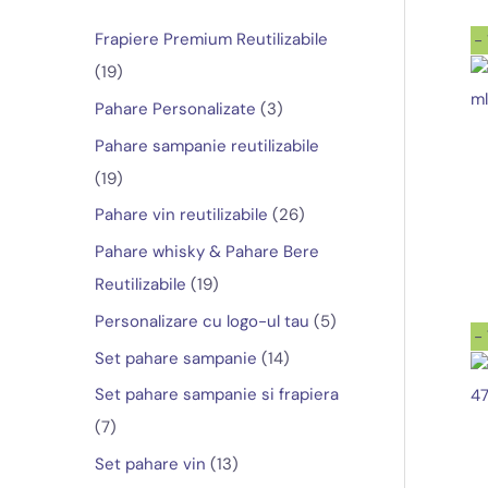
m
m
i
a
Frapiere Premium Reutilizabile
-
1
n
x
19
9
i
i
3
Pahare Personalizate
3
p
m
m
p
Pahare sampanie reutilizabile
r
r
1
19
o
o
9
2
Pahare vin reutilizabile
26
d
d
p
6
Pahare whisky & Pahare Bere
u
u
r
d
1
Reutilizabile
19
s
s
o
e
9
5
Personalizare cu logo-ul tau
5
e
e
-
d
p
p
p
1
Set pahare sampanie
14
u
r
r
r
4
Set pahare sampanie si frapiera
s
o
o
o
p
7
7
e
d
d
d
r
p
1
Set pahare vin
13
u
u
u
o