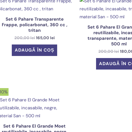
Set 6 Pahare Transparente
Frappe, policarbonat, 360 cc ,
Set 6 Pahare El Gra
tritan
reutilizabile, inca
Prețul
Prețul
transparente, mater
200,00
lei
165,00
lei
inițial
curent
500 ml
a
este:
ADAUGĂ ÎN COȘ
Prețul
200,00
lei
180,
fost:
165,00 lei.
inițial
200,00 lei.
a
ADAUGĂ ÎN 
fost:
200,00
 10%
Set 6 Pahare El Grande Moet
reutilizabile, incasabile, negre,