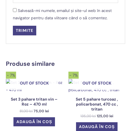
Salvează-mi numele, emailul și site-ul web în acest
navigator pentru data viitoare când o să comentez.
Produse similare
- 7%
- 7%
OUT OF STOCK
OUT OF STOCK
Set 3 pahare tritan vin –
Set 5 pahare turcoaz ,
Roz – 470 ml
policarbonat, 470 cc ,
tritan
Prețul
Prețul
81,00
lei
75,00
lei
inițial
curent
Prețul
Prețul
135,00
lei
125,00
lei
a
este:
inițial
curent
ADAUGĂ ÎN COȘ
fost:
75,00 lei.
a
este:
ADAUGĂ ÎN COȘ
81,00 lei.
fost:
125,00 lei.