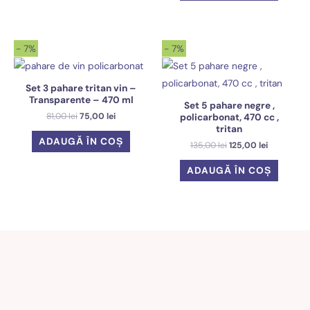
135,00 lei.
- 7%
- 7%
Set 3 pahare tritan vin –
Transparente – 470 ml
Set 5 pahare negre ,
Prețul
Prețul
81,00
lei
75,00
lei
policarbonat, 470 cc ,
inițial
curent
tritan
a
este:
ADAUGĂ ÎN COȘ
Prețul
Prețul
135,00
lei
125,00
lei
fost:
75,00 lei.
inițial
curent
81,00 lei.
a
este:
ADAUGĂ ÎN COȘ
fost:
125,00 lei.
135,00 lei.