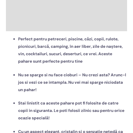
Descriere
Informații suplimentare
Recenzii (0)
Perfect pentru petreceri, piscine, căzi, copii, rulote,
picnicuri, barcă, camping, în aer liber, zile de naștere,
vin, cocktailuri, sucuri, deserturi, ce vrei. Aceste
pahare sunt perfecte pentru tine
Nu se sparge si nu face cioburi – Nu crezi asta? Arunc-l
jos si vezi ce se intampla. Nu vei mai sparge niciodata
un pahar!
Stai linistit ca aceste pahare pot fi folosite de catre
copii in siguranta. Le poti folosii zilnic sau pentru orice
ocazie specială!
Cu un aspect elegant, cristalin și o senzație netedă ca