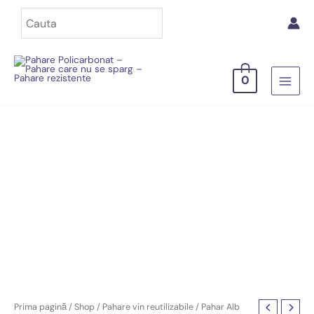
Skip
to
content
0
MAIN
MEN
Prima pagină
/
Shop
/
Pahare vin reutilizabile
/ Pahar Alb