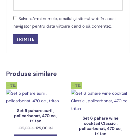
Salvează-mi numele, emailul și site-ul web în acest
navigator pentru data viitoare când o să comentez.
Produse similare
- 7%
- 7%
Set 5 pahare aurii ,
policarbonat, 470 cc ,
Set 6 pahare wine
tritan
cocktail Classic ,
Prețul
Prețul
135,00
lei
125,00
lei
policarbonat, 470 cc ,
inițial
curent
tritan