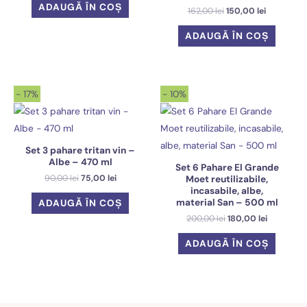
a
este:
ADAUGĂ ÎN COȘ
Prețul
Prețul
162,00
lei
150,00
lei
fost:
125,00 lei.
inițial
curent
135,00 lei.
a
este:
ADAUGĂ ÎN COȘ
fost:
150,00 lei.
162,00 lei.
- 17%
- 10%
Set 3 pahare tritan vin –
Albe – 470 ml
Set 6 Pahare El Grande
Prețul
Prețul
90,00
lei
75,00
lei
Moet reutilizabile,
inițial
curent
incasabile, albe,
a
este:
material San – 500 ml
ADAUGĂ ÎN COȘ
fost:
75,00 lei.
Prețul
Prețul
200,00
lei
180,00
lei
90,00 lei.
inițial
curent
a
este:
ADAUGĂ ÎN COȘ
fost:
180,00 lei
200,00 lei.