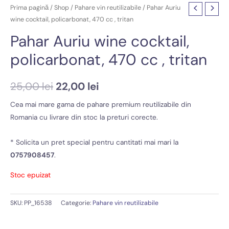
Prima pagină
/
Shop
/
Pahare vin reutilizabile
/ Pahar Auriu
wine cocktail, policarbonat, 470 cc , tritan
Pahar Auriu wine cocktail,
policarbonat, 470 cc , tritan
Prețul
Prețul
25,00
lei
22,00
lei
inițial
curent
Cea mai mare gama de pahare premium reutilizabile din
Romania cu livrare din stoc la preturi corecte.
a
este:
fost:
22,00 lei.
* Solicita un pret special pentru cantitati mai mari la
0757908457
.
25,00 lei.
Stoc epuizat
SKU:
PP_16538
Categorie:
Pahare vin reutilizabile