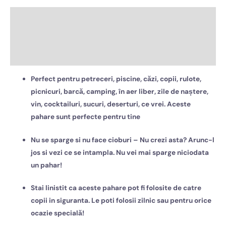
Descriere
Informații suplimentare
Recenzii (0)
Perfect pentru petreceri, piscine, căzi, copii, rulote,
picnicuri, barcă, camping, în aer liber, zile de naștere,
vin, cocktailuri, sucuri, deserturi, ce vrei. Aceste
pahare sunt perfecte pentru tine
Nu se sparge si nu face cioburi – Nu crezi asta? Arunc-l
jos si vezi ce se intampla. Nu vei mai sparge niciodata
un pahar!
Stai linistit ca aceste pahare pot fi folosite de catre
copii in siguranta. Le poti folosii zilnic sau pentru orice
ocazie specială!