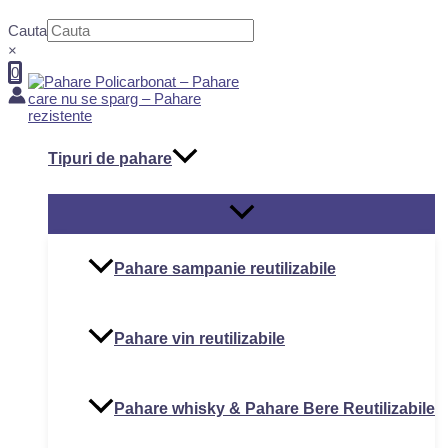
Skip
Cauta
to
content
×
0
Tipuri de pahare
MENU
TOGGLE
Pahare sampanie reutilizabile
Pahare vin reutilizabile
Pahare whisky & Pahare Bere Reutilizabile